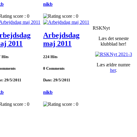
kb
nikb
RSKNyt
rbejdsdag
Arbejdsdag
Læs det seneste
aj 2011
maj 2011
klubblad her!
 Hits
224 Hits
Læs ældre numre
Comments
0 Comments
her
.
e: 29/5/2011
Date: 29/5/2011
kb
nikb