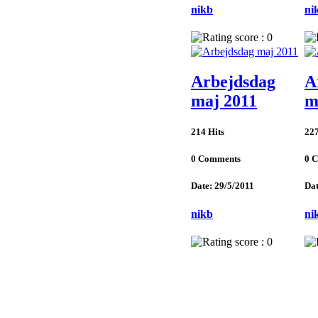
nikb
ni
Arbejdsdag
A
maj 2011
m
214 Hits
227
0 Comments
0 
Date: 29/5/2011
Dat
nikb
ni