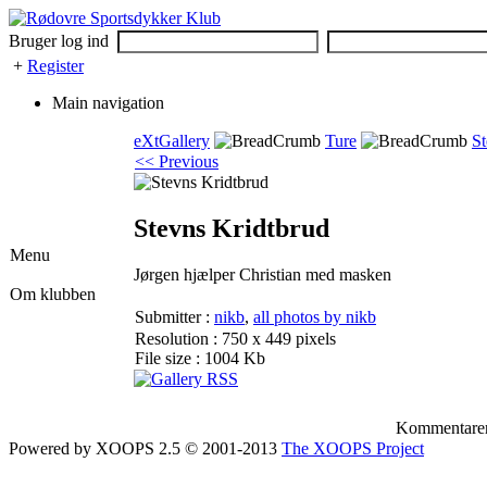
Bruger log ind
+
Register
Main navigation
eXtGallery
Ture
St
<< Previous
Stevns Kridtbrud
Menu
Jørgen hjælper Christian med masken
Om klubben
Submitter :
nikb
,
all photos by nikb
Resolution : 750 x 449 pixels
File size : 1004 Kb
Kommentarer e
Powered by XOOPS 2.5 © 2001-2013
The XOOPS Project