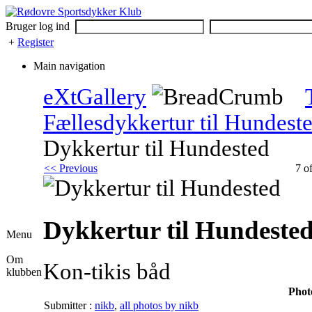
Bruger log ind
+
Register
Main navigation
eXtGallery
Fællesdykkertur til Hundest
Dykkertur til Hundested
<< Previous
7 o
Dykkertur til Hundeste
Menu
Om
Kon-tikis båd
klubben
Phot
Submitter :
nikb
,
all photos by nikb